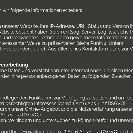
 wir folgende Informationen erheben:
e unserer Website, Ihre IP-Adresse, URL, Status und Version 
ebsite besucht haben (referrer) (sog. Server-Logfiles, siehe P
s und verwandten Technologien gewonnene Informationen, 
interessanter Weise zu präsentieren (siehe Punkt 4. Unten)
lbst insbesondere durch Ausfüllen eines Kontaktformulars zur V
verarbeitung
 Daten und versteht darunter Informationen, die einen Mens
werden Ihre personenbezogenen Daten zu folgenden Zwecken v
rundlegenden Funktionen zur Verfügung zu stellen und um di
 berechtigten Interesses [gemäß Art 6 Abs 1 lit f DSGVO]);
durch unser Online-Angebot und die Nutzererfahrung unserer
Abs 1 lit a DSGVO]);
nen, verhindern und untersuchen zu können (aufgrund unsere
und Ihrer Einwilligung [gemäß Art 6 Abs 1 lit a DSGVO] und 