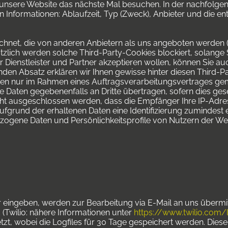
unsere Website das nächste Mal besuchen. In der nachfolgend
en Informationen: Ablaufzeit, Typ (Zweck), Anbieter und die 
chnet, die von anderen Anbietern als uns angeboten werden (
tzlich werden solche Third-Party-Cookies blockiert, solange S
r Dienstleister und Partner akzeptieren wollen, können Sie au
enden Absatz erklären wir Ihnen gewisse hinter diesen Third-
ten nur im Rahmen eines Auftragsverarbeitungsvertrages ge
 Daten gegebenenfalls an Dritte übertragen, sofern dies geset
icht ausgeschlossen werden, dass die Empfänger Ihre IP-Adre
aufgrund der erhaltenen Daten eine Identifizierung zumindest
zogene Daten und Persönlichkeitsprofile von Nutzern der We
 eingeben, werden zur Bearbeitung via E-Mail an uns übermitt
(Twilio: nähere Informationen unter
https://www.twilio.com/
etzt, wobei die Logfiles für 30 Tage gespeichert werden. Dies