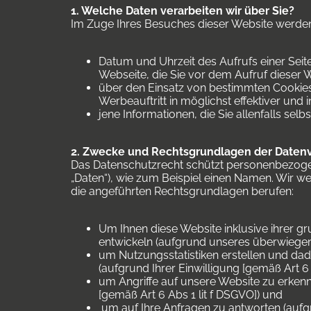
1. Welche Daten verarbeiten wir über Sie?
Im Zuge Ihres Besuches dieser Website werden
Datum und Uhrzeit des Aufrufs einer Seit
Webseite, die Sie vor dem Aufruf dieser W
über den Einsatz von bestimmten Cookie
Werbeauftritt in möglichst effektiver und 
jene Informationen, die Sie allenfalls se
2. Zwecke und Rechtsgrundlagen der Daten
Das Datenschutzrecht schützt personenbezogene
„Daten“), wie zum Beispiel einen Namen. Wir 
die angeführten Rechtsgrundlagen berufen:
Um Ihnen diese Website inklusive ihrer g
entwickeln (aufgrund unseres überwiegend
um Nutzungsstatistiken erstellen und da
(aufgrund Ihrer Einwilligung [gemäß Art 6 
um Angriffe auf unsere Website zu erken
[gemäß Art 6 Abs 1 lit f DSGVO]) und
um auf Ihre Anfragen zu antworten (aufgr