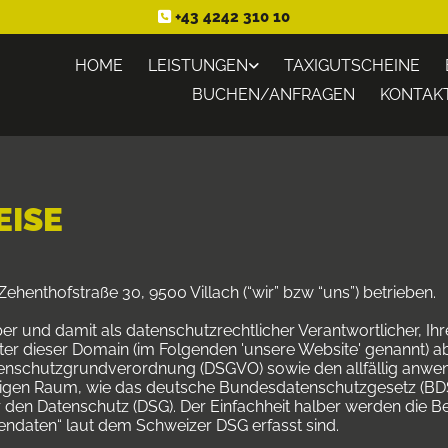
+43 4242 310 10

HOME
LEISTUNGEN
TAXIGUTSCHEINE
BUCHEN/ANFRAGEN
KONTAK
ISE
henthofstraße 30, 9500 Villach (“wir” bzw “uns”) betrieben.
iber und damit als datenschutzrechtlicher Verantwortlicher, 
r dieser Domain (im Folgenden 'unsere Website' genannt) a
tenschutzgrundverordnung (DSGVO) sowie den allfällig anwe
en Raum, wie das deutsche Bundesdatenschutzgesetz (BDSG
den Datenschutz (DSG). Der Einfachheit halber werden die B
ndaten“ laut dem Schweizer DSG erfasst sind.