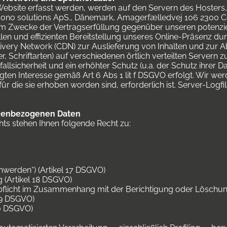
bsite erfasst werden, werden auf den Servern des Hosters, e
(mono solutions ApS., Dänemark, Amagerfælledvej 106 2300 
Zwecke der Vertragserfüllung gegenüber unseren potenziell
en und effizienten Bereitstellung unseres Online-Präsenz dur
livery Network (CDN) zur Auslieferung von Inhalten und zur
er, Schriftarten) auf verschiedenen örtlich verteilten Servern
allsicherheit und ein erhöhter Schutz (u.a. der Schutz ihrer D
ten Interesse gemäß Art 6 Abs 1 lit f DSGVO erfolgt. Wir wer
für die sie erhoben worden sind, erforderlich ist. Server-Logfi
onenbezogenen Daten
s stehen Ihnen folgende Recht zu:
nwerden“) (Artikel 17 DSGVO)
 (Artikel 18 DSGVO)
gspflicht im Zusammenhang mit der Berichtigung oder Lösch
19 DSGVO)
20 DSGVO)