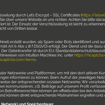
sselung durch Let’s Encrypt – SSL Certificates (
https://letse
Sie über unsere Website an uns richten. Achten Sie bitte dara
iert ist. Der Einsatz der Verschlüsselung ist leicht zu erkenne
cht von Dritten lesbar.
inell erstellt wurden, als Spam oder Bots identifiziert und 
äß Art 6 Abs 1 lit f DSGVO) erfolgt. Der Dienst und die dazu 
llt. Der Datentransfer ist durch EU-Standarddatenschutzklause
nweisen von Intuition Machines Inc. unter
https://hcaptcha
/hcaptcha.com/terms
.
ialer Netzwerke und Plattformen, um mit den dort aktiven Ku
ngen informieren zu können. Beim Aufruf der jeweiligen Netz
eise der entsprechenden sozialen Netzwerke. Wir verarbeite
men kommunizieren, z.B. Beiträge auf unserem Profil verfass
 Betroffenenrechten können am effektivsten bei den Anbiet
er und können direkt entsprechende Maßnahmen ergreifen und
ry Network) und Speicherdauer