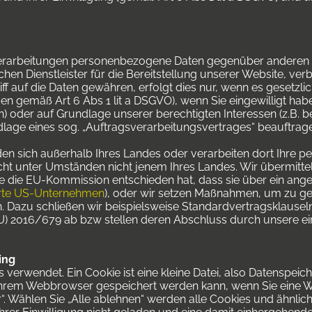
Verarbeitungen personenbezogene Daten gegenüber anderen
chen Dienstleister für die Bereitstellung unserer Website, v
ff auf die Daten gewähren, erfolgt dies nur, wenn es gesetzli
en gemäß Art 6 Abs 1 lit a DSGVO), wenn Sie eingewilligt haben
oder auf Grundlage unserer berechtigten Interessen (z.B. bei
ndlage eines sog. „Auftragsverarbeitungsvertrages“ beauftrag
n sich außerhalb Ihres Landes oder verarbeiten dort Ihre 
cht unter Umständen nicht jenem Ihres Landes. Wir übermitt
e die EU-Kommission entschieden hat, dass sie über ein an
erte US-Unternehmen
), oder wir setzen Maßnahmen, um zu ge
 Dazu schließen wir beispielsweise Standardvertragsklausel
) 2016/679 ab bzw stellen deren Abschluss durch unsere eing
ing
verwendet. Ein Cookie ist eine kleine Datei, also Datenspei
 Ihrem Webbrowser gespeichert werden kann, wenn Sie eine 
“. Wählen Sie „Alle ablehnen“ werden alle Cookies und ähnli