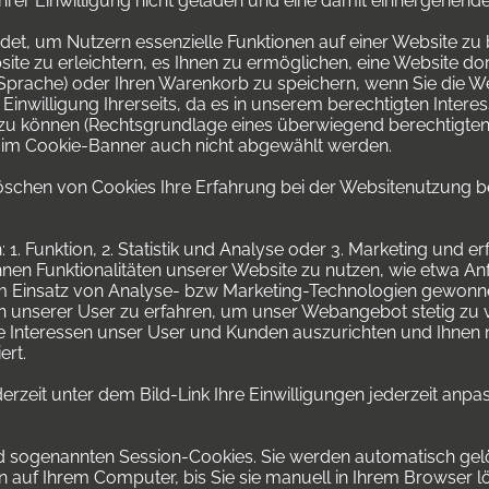
hrer Einwilligung nicht geladen und eine damit einhergehende
t, um Nutzern essenzielle Funktionen auf einer Website zu 
ite zu erleichtern, es Ihnen zu ermöglichen, eine Website do
 Sprache) oder Ihren Warenkorb zu speichern, wenn Sie die W
inwilligung Ihrerseits, da es in unserem berechtigten Interess
 zu können (Rechtsgrundlage eines überwiegend berechtigten
s im Cookie-Banner auch nicht abgewählt werden.
Löschen von Cookies Ihre Erfahrung bei der Websitenutzung be
Funktion, 2. Statistik und Analyse oder 3. Marketing und erfor
nen Funktionalitäten unserer Website zu nutzen, wie etwa A
 dem Einsatz von Analyse- bzw Marketing-Technologien gewon
sen unserer User zu erfahren, um unser Webangebot stetig zu 
Interessen unser User und Kunden auszurichten und Ihnen n
ert.
derzeit unter dem Bild-Link Ihre Einwilligungen jederzeit anpa
ind sogenannten Session-Cookies. Sie werden automatisch gel
n auf Ihrem Computer, bis Sie sie manuell in Ihrem Browser 