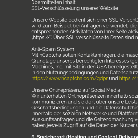
übermittelten Inhalt.
SSL-Verschlüsselung unserer Website
Unsere Website bedient sich einer SSL-Verschlü
wird zum Beispiel bei Anfragen verwendet, die 
entsprechenden Aktivitäten von Ihrer Seite aktiv
„https://“. Über SSL verschlüsselte Daten sind ni
Anti-Spam System
Mit hCaptcha sollen Kontaktanfragen, die masch
Grundlage unseres berechtigten Interesses (gem
Machines, Inc. mit Sitz in den USA bereitgeste
in den Nutzungsbedingungen und Datenschutzhi
https://www.hcaptcha.com/gdpr
und
https:/
Unsere Onlinepräsenz auf Social Media
Wir unterhalten Onlinepräsenzen innerhalb soz
kommunizieren und sie dort über unsere Leistu
Geschäftsbedingungen und die Datenschutzhinw
innerhalb der sozialen Netzwerke und Plattfor
Auskunftsanfragen und die Geltendmachung von
haben jeweils Zugriff auf die Daten der Nutz
6. Speicherort (Hosting und Content Delive